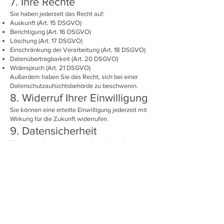
7. Ihre Rechte
Sie haben jederzeit das Recht auf:
Auskunft (Art. 15 DSGVO)
Berichtigung (Art. 16 DSGVO)
Löschung (Art. 17 DSGVO)
Einschränkung der Verarbeitung (Art. 18 DSGVO)
Datenübertragbarkeit (Art. 20 DSGVO)
Widerspruch (Art. 21 DSGVO)
Außerdem haben Sie das Recht, sich bei einer
Datenschutzaufsichtsbehörde zu beschweren.
8. Widerruf Ihrer Einwilligung
Sie können eine erteilte Einwilligung jederzeit mit
Wirkung für die Zukunft widerrufen.
9. Datensicherheit
Wir verwenden geeignete technische und
organisatorische Maßnahmen, um Ihre Daten vor
Manipulation, Verlust oder unbefugtem Zugriff zu
schützen.
10. Aktualität und
Änderungen
Diese Datenschutzerklärung ist aktuell gültig und
kann bei Bedarf angepasst werden.